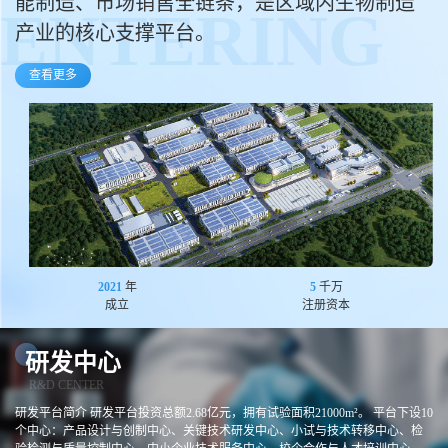
能制造、市场销售全链条，是区域内生物制造
ENTERING
产业的核心支撑平台。
查看更多
2021
年
5
千万
成立
注册资本
研发中心
R&D CENTER
研发平台简介 研发平台投资总额2.68亿元，拥有试验面积21000m²。 平台下设10
个中心：产品设计与创制中心、关键技术研发中心、小试与技术转移中心、检